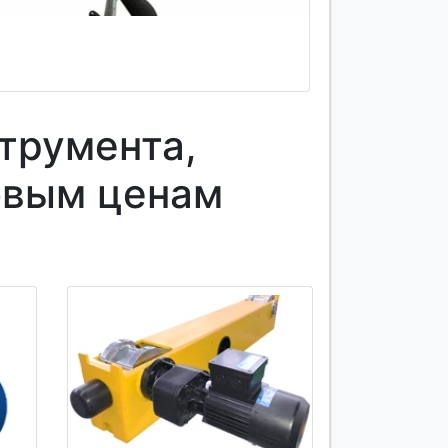
трумента,
овым ценам