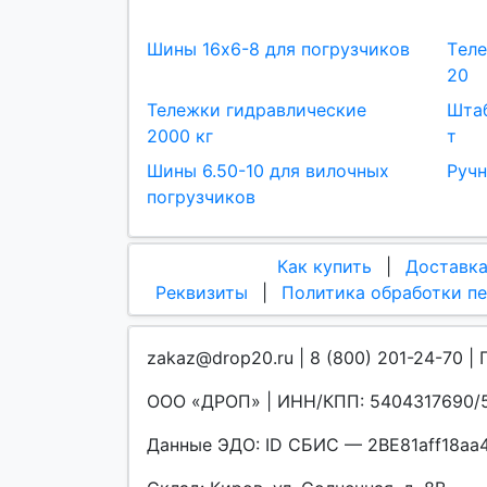
Шины 16x6-8 для погрузчиков
Tеле
20
Тележки гидравлические
Штаб
2000 кг
т
Шины 6.50-10 для вилочных
Ручн
погрузчиков
Как купить
|
Доставк
Реквизиты
|
Политика обработки п
zakaz@drop20.ru | 8 (800) 201-24-70 | 
ООО «ДРОП» | ИНН/КПП: 5404317690/5
Данные ЭДО: ID СБИС — 2BE81aff18a