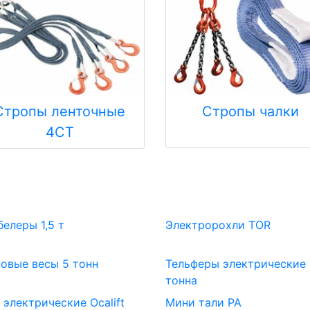
Стропы ленточные
Стропы чалки
4СТ
елеры 1,5 т
Электророхли TOR
овые весы 5 тонн
Тельферы электрические 
тонна
 электрические Ocalift
Мини тали РА